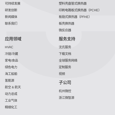
可持续发展
塑料壳盘管式换热器
研发创新
印刷电路板式换热器（PCHE）
新闻媒体
板翅式换热器（PFHE）
联系我们
板壳换热器
微反应器
应用领域
服务支持
HVAC
沈氏服务
冷链/冷藏
下载文档
家电/食品
全球服务网络
绿色电力
定制服务
海工船舶
视频
氢能源
子公司
航空 & 航天
杭州微控
动力总成
浙江微智源
工业气体
精细化工