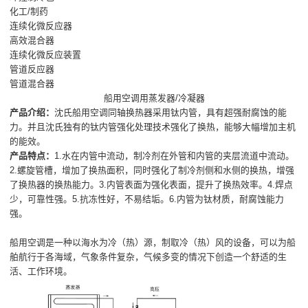
化工/制药
连续化微反应器
高效混合器
连续化微反应装置
管道反应器
管道混合器
船用空调用蒸发器/冷凝器
产品介绍：
沈氏船用空调同轴换热器采用钛内管，具有超强耐腐蚀的能
力。并且沈氏独有的钛内管强化处理技术强化了换热，能够大幅增加主机
的能效。
产品特点：
1.水在内管中流动，制冷剂在外管和内管的夹层流道中流动。
2.螺旋管槽，增加了换热面积，同时强化了制冷剂侧和水侧的换热，增强
了换热器的换热能力。3.内管表面为强化表面，提升了换热效率。4.焊点
少，可靠性强。5.抗冻性好，不易结垢。6.内管为钛材质，耐腐蚀能力
强。
船用空调是一种以海水为冷（热）源，制取冷（热）风的设备，可以为船
舶航行于各海域，气象条件复杂，气候多变的情况下创造一个舒适的生
活、工作环境。