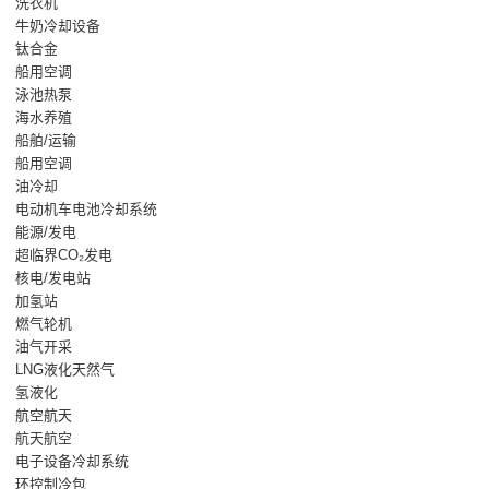
洗衣机
牛奶冷却设备
钛合金
船用空调
泳池热泵
海水养殖
船舶/运输
船用空调
油冷却
电动机车电池冷却系统
能源/发电
超临界CO₂发电
核电/发电站
加氢站
燃气轮机
油气开采
LNG液化天然气
氢液化
航空航天
航天航空
电子设备冷却系统
环控制冷包