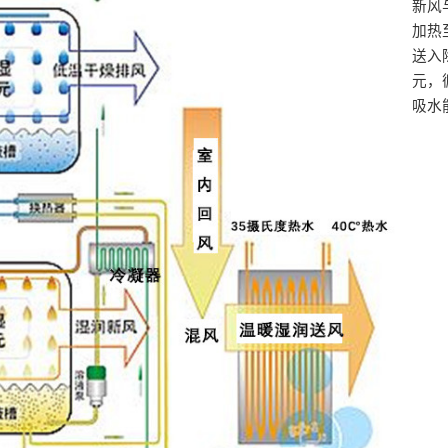
新风
加热
送入
元，
吸水