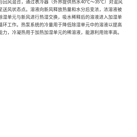
与回风混合，通过表冷器（外界提供热水40℃～35℃）对混风
至送风状态点。溶液向新风释放热量和水分后变浓，浓溶液被
除湿单元与新风进行热湿交换，吸水稀释后的溶液进入加湿单
循环工作。热泵系统的冷量用于降低除湿单元中的溶液以提高
能力，冷凝热用于加热加湿单元的稀溶液，能源利用效率高。