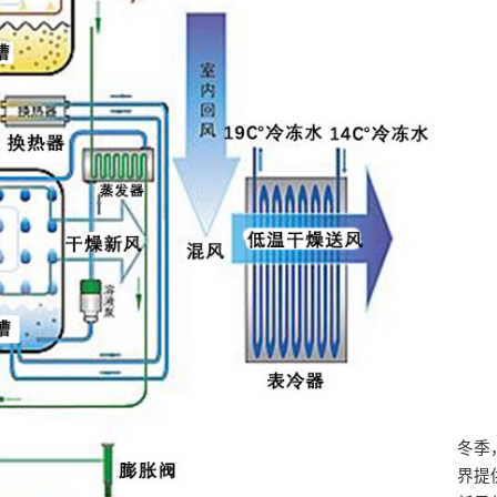
冬季
界提