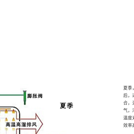
夏季
后，
合，
气，
温度
效率