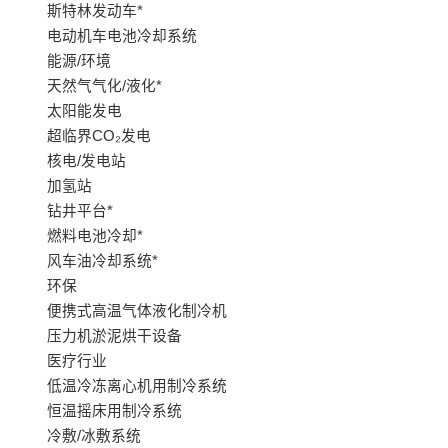
斯特林发动车*
电动机车电池冷却系统
能源/环境
天然气气化/液化*
太阳能发电
超临界CO₂发电
核电/发电站
加氢站
钻井平台*
燃料电池冷却*
风车油冷却系统*
环保
便携式高温气体液化制冷机
压力机淤泥烘干设备
医疗行业
低温冷冻离心机用制冷系统
恒温摇床用制冷系统
冷敷/冰敷系统