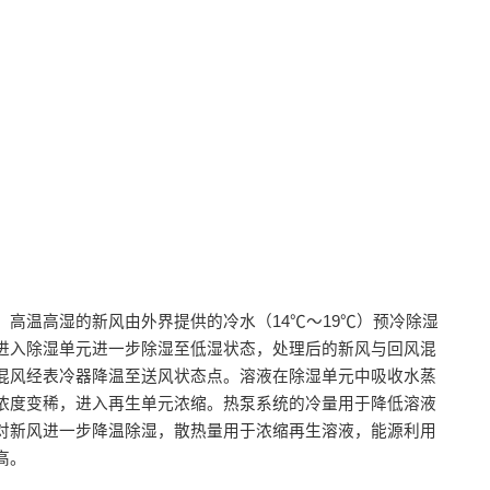
，高温高湿的新风由外界提供的冷水（14℃～19℃）预冷除湿
进入除湿单元进一步除湿至低湿状态，处理后的新风与回风混
混风经表冷器降温至送风状态点。溶液在除湿单元中吸收水蒸
浓度变稀，进入再生单元浓缩。热泵系统的冷量用于降低溶液
对新风进一步降温除湿，散热量用于浓缩再生溶液，能源利用
高。